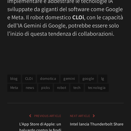
implementare e addestrare le tecnologie IA
sviluppate da giganti del software come Google
e Meta. Il robot domestico
CLOi
, con le capacità
dell’IA Gemini di Google, potrebbe essere solo
l’inizio di questa tendenza di collaborazioni.
blog
CLOi
domotica
gemini
google
lg
Meta
news
picks
robot
tech
tecnologia
PREVIOUS ARTICLE
NEXT ARTICLE
L’App Store di Apple: un
Intel lancia Thunderbolt Share
baluardo contro le frodi