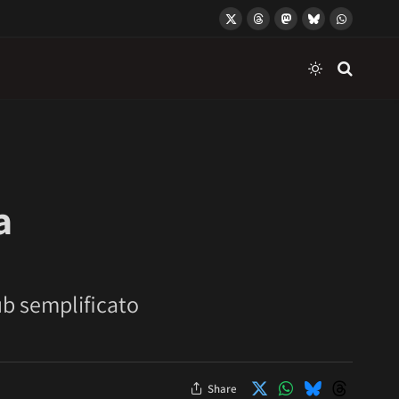
X
Threads
Mastodon
Bluesky
WhatsApp
(Twitter)
a
b semplificato
Share