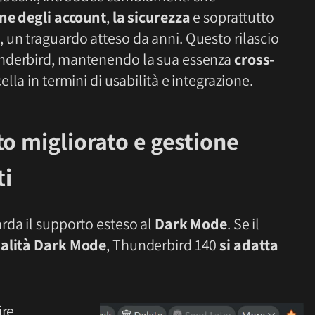
one degli account
,
la sicurezza
e soprattutto
e
, un traguardo atteso da anni. Questo rilascio
underbird, mantenendo la sua essenza
cross-
ella in termini di usabilità e integrazione.
o migliorato e gestione
ti
rda il supporto esteso al
Dark Mode
. Se il
alità Dark Mode
, Thunderbird 140
si adatta
ire