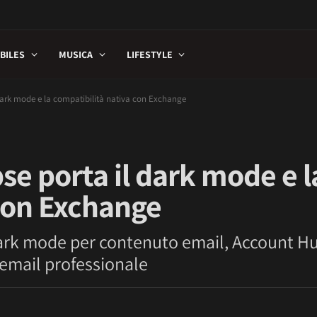
BILES
MUSICA
LIFESTYLE
 dark mode e la compatibilità nativa con Exchange
se porta il dark mode e l
 con Exchange
ark mode per contenuto email, Account Hu
email professionale