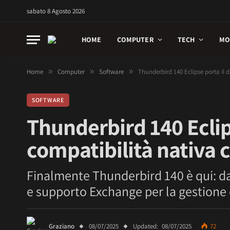
sabato 8 Agosto 2026
HOME
COMPUTER
TECH
MO
Home
»
Computer
»
Software
»
Thunderbird 140 Eclipse porta il
SOFTWARE
Thunderbird 140 Eclip
compatibilità nativa
Finalmente Thunderbird 140 è qui: d
e supporto Exchange per la gestione 
Graziano
08/07/2025
Updated:
08/07/2025
72