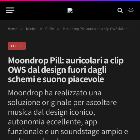
Home
»
Musica
»
Cuffie
»
Moondrop Pill: auricolari a clip OWS dal design fuori dagli schemi e suono piacevole
CUFFIE
Moondrop Pill: auricolari a clip
OWS dal design fuori dagli
schemi e suono piacevole
Moondrop ha realizzato una
soluzione originale per ascoltare
musica dal design iconico,
autonomia eccellente, app
funzionale e un soundstage ampio e