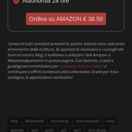
Autonomia 28 ore
Ordina su AMAZON € 38.50
I prezzi
di tutti i prodotti presenti in questo articolo sono stati presi
al momento della scrittura.
Se apprezzi le recensioni e i consigli che
trovi sul nostro blog, ti invitiamo a utilizzare i link Amazon o
Aliexpress
🧺
presenti in questa pagina. Così facendo, ci aiuti a
guadagnare commissioni per
sostenere il nostro lavoro
e
continuare a offrirti contenuti utili e informativi.
Grazie per il tuo
sostegno, lo apprezziamo tantissimo!
blog
Bluetooth6
moondrop
moondroppill
news
openear
ows
picks
pill
tech
tecnologia