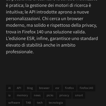
è pratica; la gestione dei motori di ricerca è
intuitiva; le API introdotte aprono a nuove
personalizzazioni. Chi cerca un browser
moderno, ma solido e rispettoso della privacy,
trova in Firefox 140 una soluzione valida.
L’edizione ESR, infine, garantisce uno standard
elevato di stabilità anche in ambito
professionale.
AI
API
blog
browser
esr
firefox
firefox140
ia
memory
news
picks
privacy
smart
software
TAB
tech
tecnologia