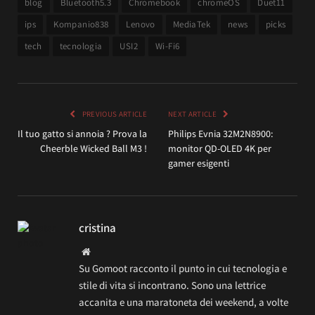
blog
Bluetooth5.3
Chromebook
chromeOS
Duet11
ips
Kompanio838
Lenovo
MediaTek
news
picks
tech
tecnologia
USI2
Wi-Fi6
PREVIOUS ARTICLE
NEXT ARTICLE
Il tuo gatto si annoia ? Prova la
Philips Evnia 32M2N8900:
Cheerble Wicked Ball M3 !
monitor QD-OLED 4K per
gamer esigenti
cristina
Website
Su Gomoot racconto il punto in cui tecnologia e
stile di vita si incontrano. Sono una lettrice
accanita e una maratoneta dei weekend, a volte