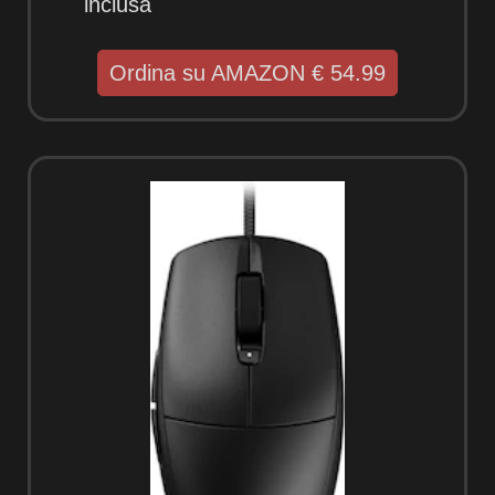
inclusa
Ordina su AMAZON € 54.99