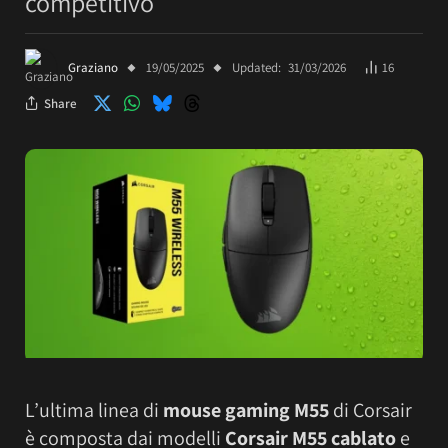
competitivo
Graziano
19/05/2025
Updated:
31/03/2026
16
Share
L’ultima linea di
mouse gaming M55
di Corsair
è composta dai modelli
Corsair M55 cablato
e