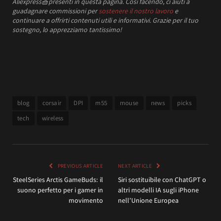
Aliexpress
🧺
presenti in questa pagina. Così facendo, ci aiuti a
guadagnare commissioni per
sostenere il nostro lavoro
e
continuare a offrirti contenuti utili e informativi.
Grazie per il tuo
sostegno, lo apprezziamo tantissimo!
blog
corsair
DPI
m55
mouse
news
picks
tech
wireless
PREVIOUS ARTICLE
NEXT ARTICLE
SteelSeries Arctis GameBuds: il
Siri sostituibile con ChatGPT o
suono perfetto per i gamer in
altri modelli IA sugli iPhone
movimento
nell’Unione Europea