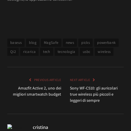
baseus
blog
MagSafe
news
picks
powerbank
Qi2
ricarica
tech
tecnologia
usbc
wireless
PREVIOUS ARTICLE
NEXT ARTICLE
Amazfit Active 2, uno dei
Sony WF-C510: gli auricolari
migliori smartwatch budget
true wireless più piccoli e
leggeri di sempre
cristina