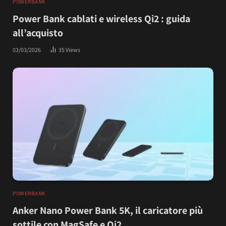
POWERBANK
Power Bank cablati e wireless Qi2 : guida
all’acquisto
03/03/2026
35
Views
POWERBANK
Anker Nano Power Bank 5K, il caricatore più
sottile con MagSafe e Qi2