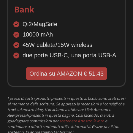
Bank
Qi2/MagSafe
10000 mAh
45W cablata/15W wireless
due porte USB-C, una porta USB-A
Ordina su AMAZON € 51.43
I prezzi
di tutti i prodotti presenti in questo articolo sono stati presi
al momento della scrittura.
Se apprezzi le recensioni e i consigli che
trovi sul nostro blog, ti invitiamo a utilizzare i link Amazon o
Aliexpress
🧺
presenti in questa pagina. Così facendo, ci aiuti a
guadagnare commissioni per
sostenere il nostro lavoro
e
continuare a offrirti contenuti utili e informativi.
Grazie per il tuo
sostegno, lo apprezziamo tantissimo!