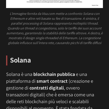
L’immagine fornita da Visa.com mette a confronto Solana con
Ethereum e altre reti basate su fee di transazione. A sinistra, il
parallel processing di Solana rappresenta molteplici thread.
Quando un thread si congestiona, solo le tariffe dei suoi account
aumentano, garantendo la stabilità delle tariffe altrove. A destra, è
mostrato il design single-threaded di Ethereum. La congestione
globale influisce sull’intera rete, causando picchi di tariffe diffusi
Solana
Solana è una
blockchain pubblica
e una
piattaforma di
smart contract
(creazione e
gestione di
contratti digitali
, ovvero
transazioni digitali) che è emersa come una
delle reti blockchain più veloci e scalabili
disponibili al momento. È stata fondata da