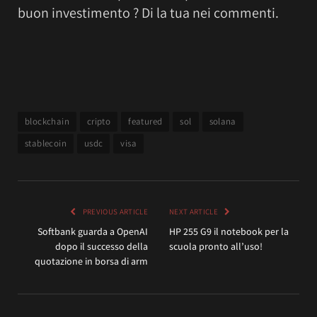
buon investimento ? Di la tua nei commenti.
blockchain
cripto
featured
sol
solana
stablecoin
usdc
visa
PREVIOUS ARTICLE
NEXT ARTICLE
Softbank guarda a OpenAI
HP 255 G9 il notebook per la
dopo il successo della
scuola pronto all’uso!
quotazione in borsa di arm