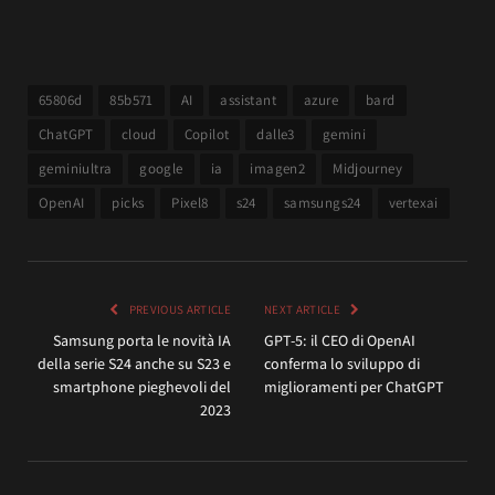
65806d
85b571
AI
assistant
azure
bard
ChatGPT
cloud
Copilot
dalle3
gemini
geminiultra
google
ia
imagen2
Midjourney
OpenAI
picks
Pixel8
s24
samsungs24
vertexai
PREVIOUS ARTICLE
NEXT ARTICLE
Samsung porta le novità IA
GPT-5: il CEO di OpenAI
della serie S24 anche su S23 e
conferma lo sviluppo di
smartphone pieghevoli del
miglioramenti per ChatGPT
2023