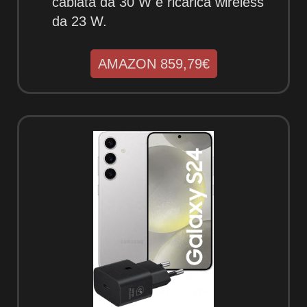
cablata da 30 W e ricarica wireless
da 23 W.
AMAZON 859,79€