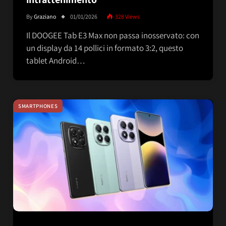
By
Graziano
01/01/2026
328
Views
Il DOOGEE Tab E3 Max non passa inosservato: con
un display da 14 pollici in formato 3:2, questo
tablet Android…
SMARTPHONES