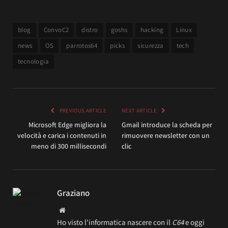
blog
ConvoC2
distro
goshs
hacking
Linux
news
OS
parrotos64
picks
sicurezza
tech
tecnologia
PREVIOUS ARTICLE
NEXT ARTICLE
Microsoft Edge migliora la
Gmail introduce la scheda per
velocità e carica i contenuti in
rimuovere newsletter con un
meno di 300 millisecondi
clic
Graziano
Website
Ho visto l'informatica nascere con il
C64
e oggi