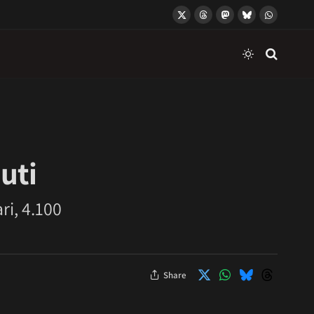
X
Threads
Mastodon
Bluesky
WhatsApp
(Twitter)
uti
ri, 4.100
Share