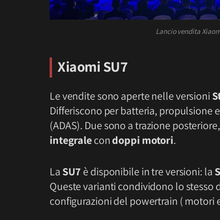
Lancio vendita Xiaom
Xiaomi SU7
Le vendite sono aperte nelle versioni
S
Differiscono per batteria, propulsione e
(ADAS). Due sono a trazione posteriore,
integrale
con
doppi motori
.
La
SU7
è disponibile in tre versioni: la
S
Queste varianti condividono lo stesso d
configurazioni del powertrain ( motori 