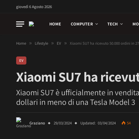
giovedì 6 Agosto 2026
HOME
COMPUTER
TECH
MO
Home
»
Lifestyle
»
EV
»
Xiaomi SU7 ha ricevuto 50.000 ordini in 2
EV
Xiaomi SU7 ha ricevut
Xiaomi SU7 è ufficialmente in vendita 
dollari in meno di una Tesla Model 3
Graziano
29/03/2024
Updated:
03/04/2024
54