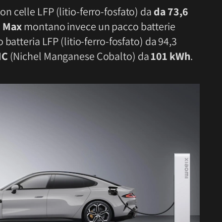
n celle LFP (litio-ferro-fosfato) da
da 73,6
e
Max
montano invece un pacco batterie
o batteria LFP (litio-ferro-fosfato) da 94,3
MC
(Nichel Manganese Cobalto) da
101 kWh
.