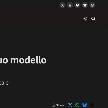
X
Threads
Mastodon
Bluesky
WhatsApp
(Twitter)
suo modello
ca e
Share