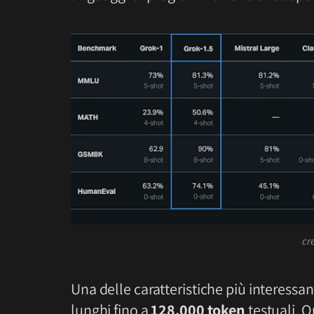
cre
Una delle caratteristiche più interessan
lunghi fino a
128.000 token
testuali. 