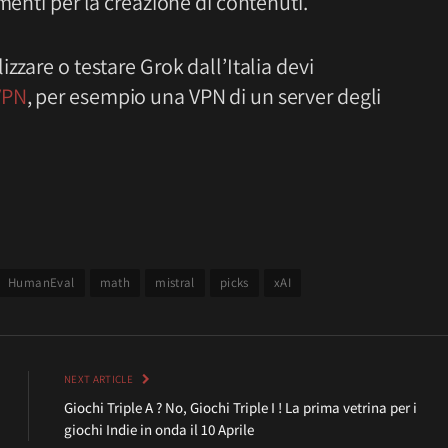
menti per la creazione di contenuti.
zzare o testare Grok dall’Italia devi
VPN
, per esempio una VPN di un server degli
HumanEval
math
mistral
picks
xAI
NEXT ARTICLE
Giochi Triple A ? No, Giochi Triple I ! La prima vetrina per i
giochi Indie in onda il 10 Aprile