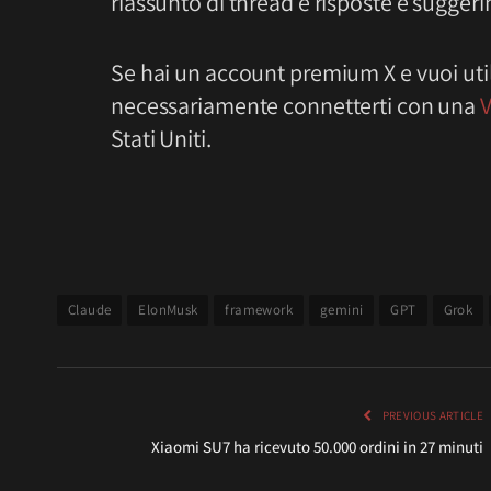
riassunto di thread e risposte e suggeri
Se hai un account premium X e vuoi utili
necessariamente connetterti con una
Stati Uniti.
Claude
ElonMusk
framework
gemini
GPT
Grok
PREVIOUS ARTICLE
Xiaomi SU7 ha ricevuto 50.000 ordini in 27 minuti