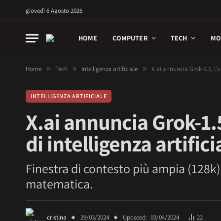
giovedì 6 Agosto 2026
HOME
COMPUTER
TECH
MO
Home
»
Tech
»
Intelligenza artificiale
»
X.ai annuncia Grok-1.5, l’u
INTELLIGENZA ARTIFICIALE
X.ai annuncia Grok-1.
di intelligenza artifici
Finestra di contesto più ampia (128k) 
matematica.
cristina
29/03/2024
Updated:
03/04/2024
22