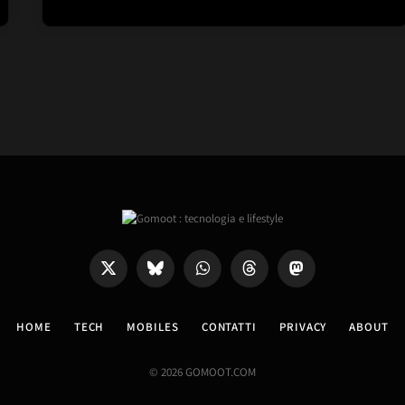
X
Bluesky
WhatsApp
Threads
Mastodon
(Twitter)
HOME
TECH
MOBILES
CONTATTI
PRIVACY
ABOUT
© 2026 GOMOOT.COM