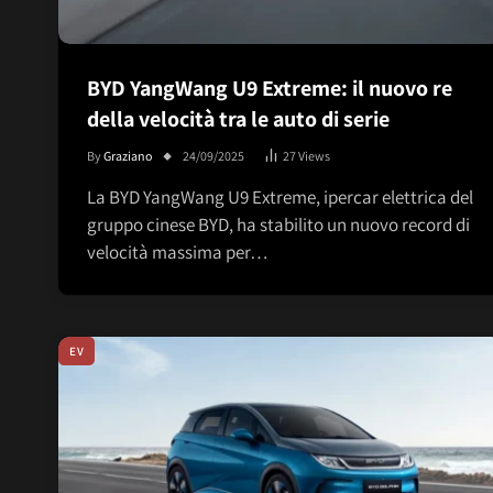
BYD YangWang U9 Extreme: il nuovo re
della velocità tra le auto di serie
By
Graziano
24/09/2025
27
Views
La BYD YangWang U9 Extreme, ipercar elettrica del
gruppo cinese BYD, ha stabilito un nuovo record di
velocità massima per…
EV