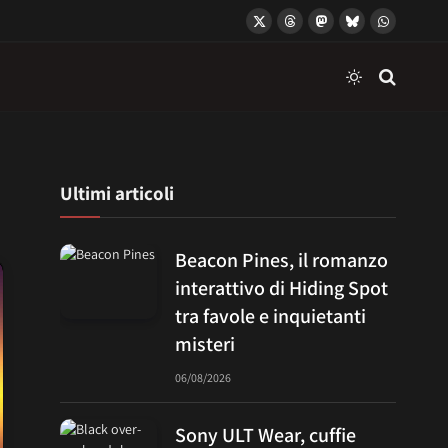
X
Threads
Mastodon
Bluesky
WhatsApp
(Twitter)
Ultimi articoli
Beacon Pines, il romanzo
interattivo di Hiding Spot
tra favole e inquietanti
misteri
06/08/2026
Sony ULT Wear, cuffie