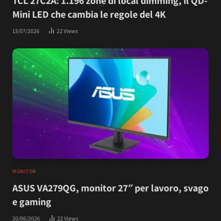
TCL 27C2A: 1.196 zone di local dimming, il QD-
Mini LED che cambia le regole del 4K
13/07/2026
22
Views
MONITOR
ASUS VA279QG, monitor 27″ per lavoro, svago
e gaming
20/06/2026
22
Views