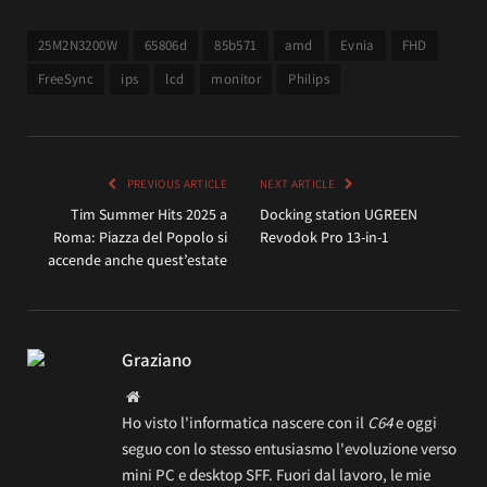
25M2N3200W
65806d
85b571
amd
Evnia
FHD
FreeSync
ips
lcd
monitor
Philips
PREVIOUS ARTICLE
NEXT ARTICLE
Tim Summer Hits 2025 a
Docking station UGREEN
Roma: Piazza del Popolo si
Revodok Pro 13-in-1
accende anche quest’estate
Graziano
Website
Ho visto l'informatica nascere con il
C64
e oggi
seguo con lo stesso entusiasmo l'evoluzione verso
mini PC e desktop SFF. Fuori dal lavoro, le mie