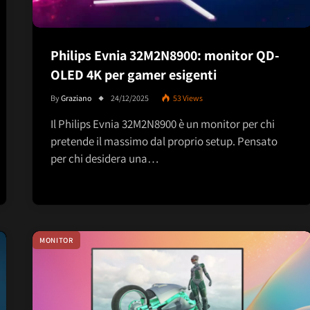
Philips Evnia 32M2N8900: monitor QD-
OLED 4K per gamer esigenti
By
Graziano
24/12/2025
53
Views
Il Philips Evnia 32M2N8900 è un monitor per chi
pretende il massimo dal proprio setup. Pensato
per chi desidera una…
MONITOR