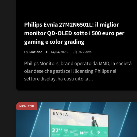
Philips Evnia 27M2N6501L: il miglior
monitor QD-OLED sotto i 500 euro per
gaming e color grading
By
Graziano
14/04/2026
26
Views
Philips Monitors, brand operato da MMD, la società
olandese che gestisce il licensing Philips nel
settore display, ha costruito la…
MONITOR