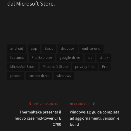
dal Microsoft Store.
android
app
Basic
dropbox
end-to-end
featured
File Explorer
google drive
ios
Linux
Microsfot Store
Microsoft Store
privacy first
Pro
proton
proton drive
windows
PREVIOUS ARTICLE
NEXT ARTICLE
Thermaltake presenta il
Windows 11: guida completa
nuovo case mid-tower CTE
ad aggiornamenti, versioni e
C700
build