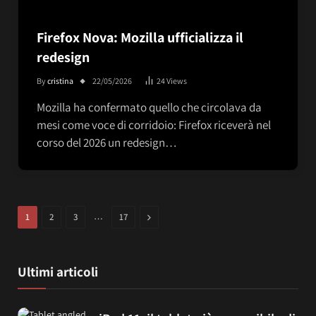
Firefox Nova: Mozilla ufficializza il
redesign
By
cristina
22/05/2026
24
Views
Mozilla ha confermato quello che circolava da
mesi come voce di corridoio: Firefox riceverà nel
corso del 2026 un redesign…
…
Next
1
2
3
17
Ultimi articoli