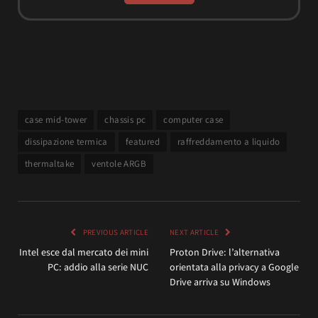
case mid-tower
chassis pc
computer case
dissipazione termica
featured
raffreddamento a liquido
thermaltake
ventole ARGB
PREVIOUS ARTICLE
NEXT ARTICLE
Intel esce dal mercato dei mini
Proton Drive: l’alternativa
PC: addio alla serie NUC
orientata alla privacy a Google
Drive arriva su Windows