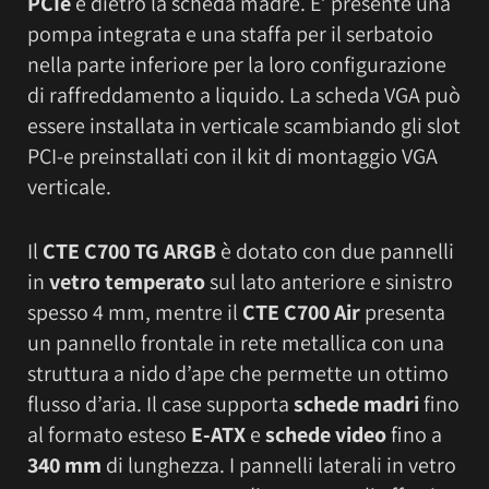
PCIe
e dietro la scheda madre. E’ presente una
pompa integrata e una staffa per il serbatoio
nella parte inferiore per la loro configurazione
di raffreddamento a liquido. La scheda VGA può
essere installata in verticale scambiando gli slot
PCI-e preinstallati con il kit di montaggio VGA
verticale.
Il
CTE C700 TG ARGB
è dotato con due pannelli
in
vetro temperato
sul lato anteriore e sinistro
spesso 4 mm, mentre il
CTE C700 Air
presenta
un pannello frontale in rete metallica con una
struttura a nido d’ape che permette un ottimo
flusso d’aria. Il case supporta
schede madri
fino
al formato esteso
E-ATX
e
schede video
fino a
340 mm
di lunghezza. I pannelli laterali in vetro