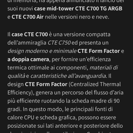
di memoria, ha appena annunciato il lancio dei
suoi nuovi
case mid-tower CTE C700 TG ARGB
e
CTE C700 Air
nelle versioni nero e neve.
Il
case CTE C700
è una versione compatta
dell’ammiraglia
CTE C750
ed presenta un
design moderno e minimale
CTE Form Factor
e
a doppia camera
, per fornire un’efficienza
termica ottimale ai componenti,
materiali di
qualità
e
caratteristiche all’avanguardia
. Il
design
CTE Form Factor
(Centralized Thermal
Efficiency), genera un percorso del flusso d’aria
più efficiente ruotando la scheda madre di 90
gradi. In questo modo, le principali fonti di
calore CPU e scheda grafica, possono essere
posizionate sui lati anteriore e posteriore dello