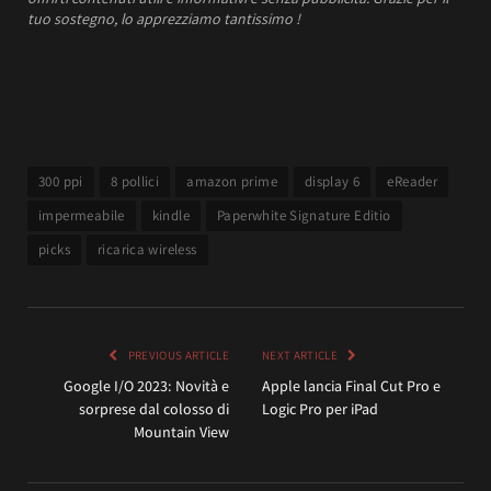
tuo sostegno, lo apprezziamo tantissimo !
300 ppi
8 pollici
amazon prime
display 6
eReader
impermeabile
kindle
Paperwhite Signature Editio
picks
ricarica wireless
PREVIOUS ARTICLE
NEXT ARTICLE
Google I/O 2023: Novità e
Apple lancia Final Cut Pro e
sorprese dal colosso di
Logic Pro per iPad
Mountain View