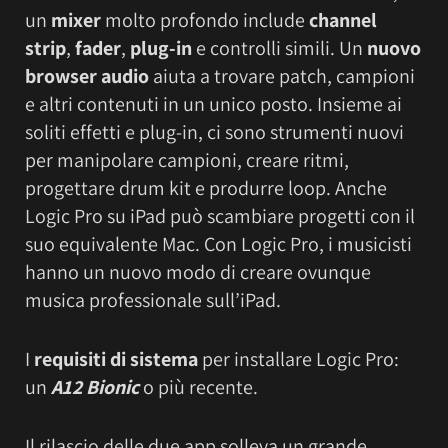
un
mixer
molto profondo include
channel
strip
,
fader
,
plug-in
e controlli simili. Un
nuovo
browser audio
aiuta a trovare patch, campioni
e altri contenuti in un unico posto. Insieme ai
soliti effetti e plug-in, ci sono strumenti nuovi
per manipolare campioni, creare ritmi,
progettare drum kit e produrre loop. Anche
Logic Pro su iPad può scambiare progetti con il
suo equivalente Mac. Con Logic Pro, i musicisti
hanno un nuovo modo di creare ovunque
musica professionale sull’iPad.
I
requisiti di sistema
per installare Logic Pro:
un
A12 Bionic
o più recente.
Il rilascio delle due app solleva un grande