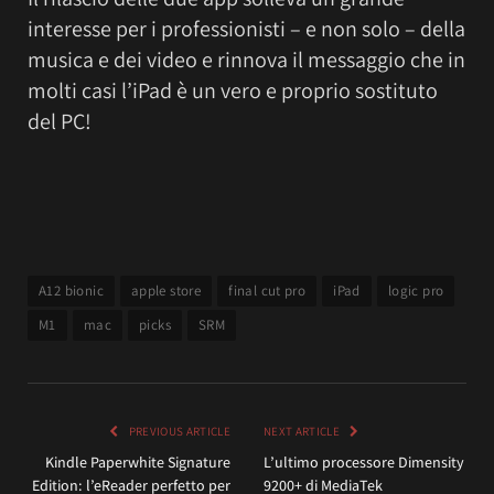
interesse per i professionisti – e non solo – della
musica e dei video e rinnova il messaggio che in
molti casi l’iPad è un vero e proprio sostituto
del PC!
A12 bionic
apple store
final cut pro
iPad
logic pro
M1
mac
picks
SRM
PREVIOUS ARTICLE
NEXT ARTICLE
Kindle Paperwhite Signature
L’ultimo processore Dimensity
Edition: l’eReader perfetto per
9200+ di MediaTek