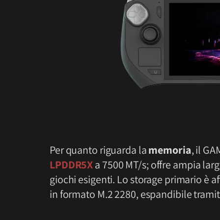
Per quanto riguarda la
memoria
, il G
LPDDR5X
a 7500 MT/s; offre ampia lar
giochi esigenti. Lo storage primario è a
in formato M.2 2280, espandibile trami