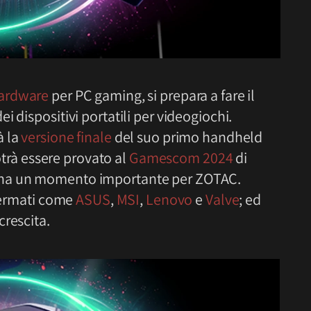
hardware
per PC gaming, si prepara a fare il
 dispositivi portatili per videogiochi.
à la
versione finale
del suo primo handheld
trà essere provato al
Gamescom 2024
di
gna un momento importante per ZOTAC.
ffermati come
ASUS
,
MSI
,
Lenovo
e
Valve
; ed
crescita.