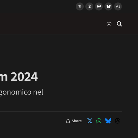
X
Threads
Mastodon
Bluesky
WhatsApp
(Twitter)
om 2024
rgonomico nel
Share