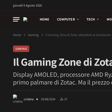
giovedì 6 Agosto 2026
HOME
COMPUTER
TECH
MO
Home
»
Gaming
»
Il Gaming Zone di Zotac debutterà al Gamescom 
GAMING
Il Gaming Zone di Zo
Display AMOLED, processore AMD Ryze
primo palmare di Zotac. Ma il prezzo
cristina
19/08/2024
27