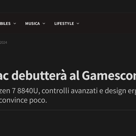
BILES
MUSICA
LIFESTYLE
2024
tac debutterà al Gamesc
n 7 8840U, controlli avanzati e design e
 convince poco.