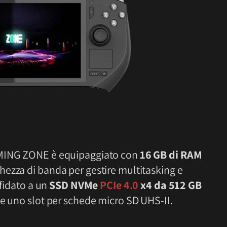
AMING ZONE è equipaggiato con
16 GB di RAM
ghezza di banda per gestire multitasking e
ffidato a un
SSD NVMe
PCIe 4.0
x4 da 512 GB
te uno slot per schede micro SD UHS-II.