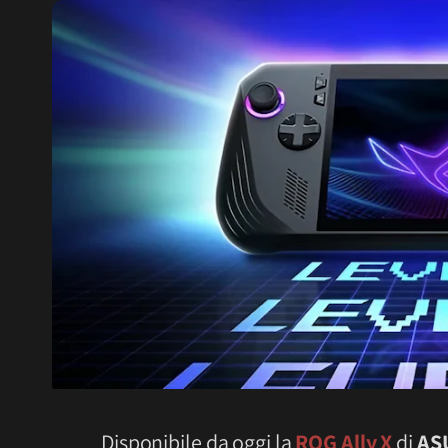
Disponibile da oggi la
ROG Ally X
di
AS