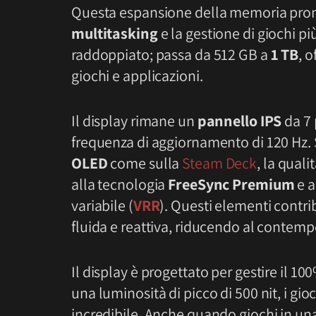
Questa espansione della memoria prome
multitasking
e la gestione di giochi pi
raddoppiato; passa da 512 GB a
1 TB
, 
giochi e applicazioni.
Il display rimane un
pannello IPS
da 7 
frequenza di aggiornamento di 120 Hz.
OLED
come sulla
Steam Deck
, la qual
alla tecnologia
FreeSync Premium
e a
variabile (
VRR
). Questi elementi contri
fluida e reattiva, riducendo al contempo
Il display è progettato per gestire il 
una luminosità di picco di 500 nit, i g
incredibile. Anche quando giochi in ​​un