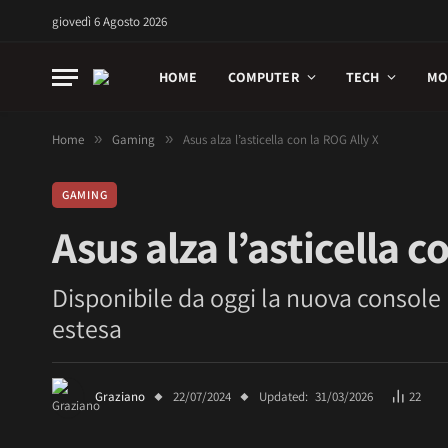
giovedì 6 Agosto 2026
HOME
COMPUTER
TECH
MO
Home
»
Gaming
»
Asus alza l’asticella con la ROG Ally X
GAMING
Asus alza l’asticella c
Disponibile da oggi la nuova console 
estesa
Graziano
22/07/2024
Updated:
31/03/2026
22