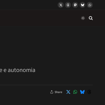
X
Threads
Mastodon
Bluesky
WhatsApp
(Twitter)
ate e autonomia
Share