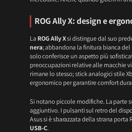
ROG Ally X: design e ergo
La
ROG Ally X
si distingue dal suo pred
nera
; abbandona la finitura bianca del
solo conferisce un aspetto più sofistica
preoccupazioni relative alle macchie visi
rimane lo stesso; stick analogici stile X
ergonomico per garantire comfort duran
Si notano piccole modifiche. La parte s
aggiuntivo. I pulsanti sul retro del disp
Asus si è sbarazzata della strana port
USB-C
.