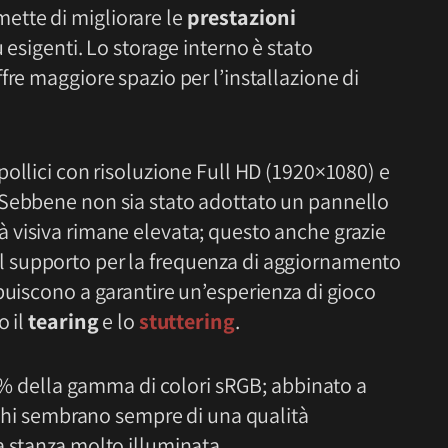
tte di migliorare le
prestazioni
ù esigenti. Lo storage interno è stato
offre maggiore spazio per l’installazione di
pollici con risoluzione Full HD (1920×1080) e
 Sebbene non sia stato adottato un pannello
ità visiva rimane elevata; questo anche grazie
l supporto per la frequenza di aggiornamento
buiscono a garantire un’esperienza di gioco
 il
tearing
e lo
stuttering
.
100% della gamma di colori sRGB; abbinato a
iochi sembrano sempre di una qualità
a stanza molto illuminata.