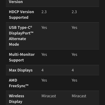
Version
HDCP Version
2.3
2.3
Supported
USB Type-C®
Yes
Yes
DisplayPort™
Alternate
Mode
Multi-Monitor
Yes
Yes
Support
Max Displays
4
4
AMD
Yes
Yes
FreeSync™
Wireless
Miracast
Miracast
Display