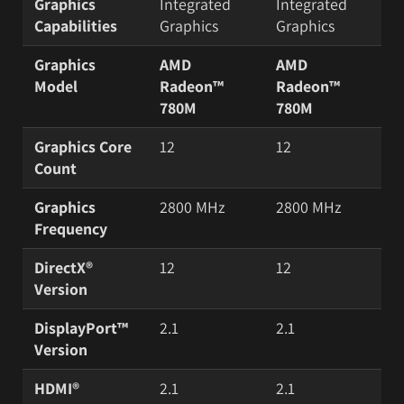
Graphics
Integrated
Integrated
Capabilities
Graphics
Graphics
Graphics
AMD
AMD
Model
Radeon™
Radeon™
780M
780M
Graphics Core
12
12
Count
Graphics
2800 MHz
2800 MHz
Frequency
DirectX®
12
12
Version
DisplayPort™
2.1
2.1
Version
HDMI®
2.1
2.1