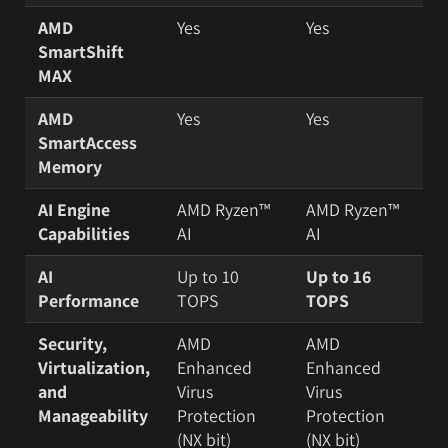
AMD
Yes
Yes
SmartShift
MAX
AMD
Yes
Yes
SmartAccess
Memory
AI Engine
AMD Ryzen™
AMD Ryzen™
Capabilities
AI
AI
AI
Up to 10
Up to 16
Performance
TOPS
TOPS
Security,
AMD
AMD
Virtualization,
Enhanced
Enhanced
and
Virus
Virus
Manageability
Protection
Protection
(NX bit)
(NX bit)