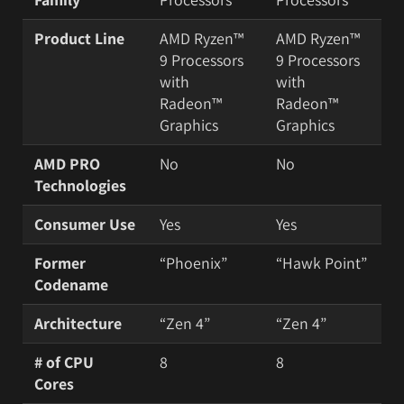
Product Line
AMD Ryzen™
AMD Ryzen™
9 Processors
9 Processors
with
with
Radeon™
Radeon™
Graphics
Graphics
AMD PRO
No
No
Technologies
Consumer Use
Yes
Yes
Former
“Phoenix”
“Hawk Point”
Codename
Architecture
“Zen 4”
“Zen 4”
# of CPU
8
8
Cores