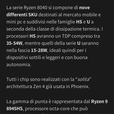
La serie Ryzen 8040 si compone di
nove
differenti SKU
destinati al mercato mobile e
mini pc e suddivisi nelle famiglie
HS
e
U
a
seconda della classe di dissipazione termica. I
processori
HS
avranno un TDP compreso tra
35-54W
, mentre quelli della serie
U
saranno
nella fascia
15-28W
, ideali quindi per i
dispositivi sottili e leggeri e con buona
autonomia.
Tutti i chip sono realizzati con la “
solita
”
architettura Zen 4 già usata in Phoenix.
La gamma di punta è rappresentata dal
Ryzen 9
8945HS
, processore octa-core che può