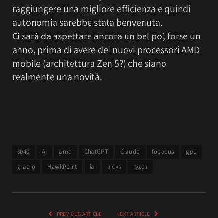
raggiungere una migliore efficienza e quindi
autonomia sarebbe stata benvenuta.
Ci sarà da aspettare ancora un bel po’, forse un
anno, prima di avere dei nuovi processori AMD
mobile (architettura Zen 5?) che siano
realmente una novità.
8040
AI
amd
ChatGPT
Claude
fooocus
gpu
gradio
HawkPoint
ia
picks
ryzen
PREVIOUS ARTICLE
NEXT ARTICLE