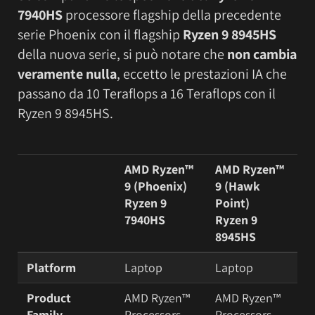
7940HS
processore flagship della precedente
serie Phoenix con il flagship
Ryzen 9 8945HS
della nuova serie, si può notare che
non cambia
veramente nulla
, eccetto le prestazioni IA che
passano da 10 Teraflops a 16 Teraflops con il
Ryzen 9 8945HS.
AMD Ryzen™
AMD Ryzen™
9 (Phoenix)
9 (Hawk
Ryzen 9
Point)
7940HS
Ryzen 9
8945HS
Platform
Laptop
Laptop
Product
AMD Ryzen™
AMD Ryzen™
Family
Processors
Processors