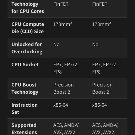
Technology
FinFET
FinFET
for CPU Cores
CPU Compute
178mm²
178mm²
Die (CCD) Size
Unlocked for
No
No
Overclocking
CPU Socket
FP7, FP7r2,
FP7, FP7r2,
FP8
FP8
CPU Boost
Precision
Precision
Technology
Boost 2
Boost 2
Instruction
x86-64
x86-64
Set
Supported
AES, AMD-V,
AES, AMD-V,
Extensions
AVX, AVX2,
AVX, AVX2,