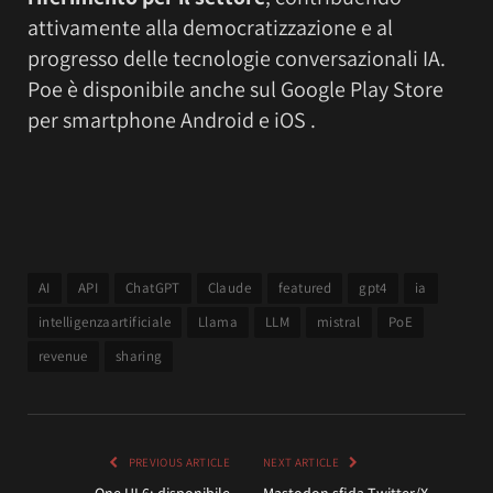
attivamente alla democratizzazione e al
progresso delle tecnologie conversazionali IA.
Poe è disponibile anche sul Google Play Store
per smartphone Android e iOS .
AI
API
ChatGPT
Claude
featured
gpt4
ia
intelligenzaartificiale
Llama
LLM
mistral
PoE
revenue
sharing
PREVIOUS ARTICLE
NEXT ARTICLE