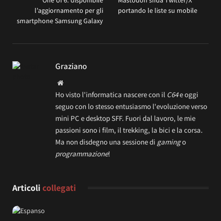
One UI 6: disponibile
Mastodon sfida Twitter/X
l’aggiornamento per gli
portando le liste su mobile
smartphone Samsung Galaxy
Graziano
Website
Ho visto l'informatica nascere con il
C64
e oggi
seguo con lo stesso entusiasmo l'evoluzione verso
mini PC e desktop SFF. Fuori dal lavoro, le mie
passioni sono i film, il trekking, la bici e la corsa.
Ma non disdegno una sessione di
gaming
o
programmazione
!
Articoli
collegati