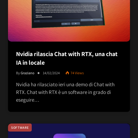
Nvidia rilascia Chat with RTX, una chat
IA in locale
By
Graziano
14/02/2024
74
Views
Nvidia ha rilasciato ieri una demo di Chat with
RTX. Chat with RTX è un software in grado di
eseguire…
SOFTWARE