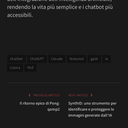
rendendo la vita più semplice e i chatbot più
accessibili.
chatbot
ChatGPT
Claude
featured
gpt4
ia
Llama
PoE
PREVIOUS ARTICLE
NEXT ARTICLE
Il ritorno epico di Pong:
SynthID: uno strumento per
qomp2
identificare e proteggere le
immagini generate dall’IA