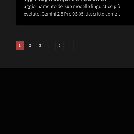
aggiornamento del suo modello linguistico più
evoluto, Gemini 2.5 Pro 06-05, descritto come…
…
Next
1
2
3
5