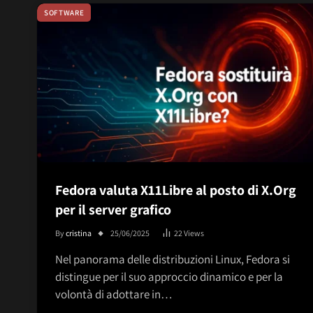
SOFTWARE
Fedora valuta X11Libre al posto di X.Org
per il server grafico
By
cristina
25/06/2025
22
Views
Nel panorama delle distribuzioni Linux, Fedora si
distingue per il suo approccio dinamico e per la
volontà di adottare in…