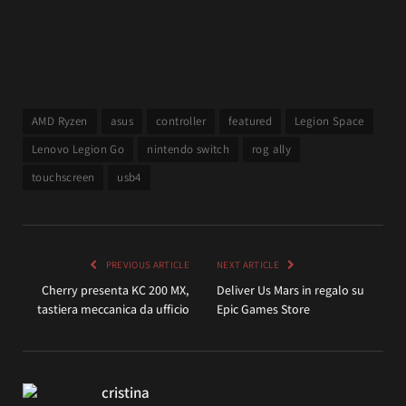
AMD Ryzen
asus
controller
featured
Legion Space
Lenovo Legion Go
nintendo switch
rog ally
touchscreen
usb4
PREVIOUS ARTICLE
NEXT ARTICLE
Cherry presenta KC 200 MX,
Deliver Us Mars in regalo su
tastiera meccanica da ufficio
Epic Games Store
cristina