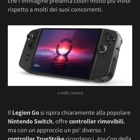
che l’immagine presenta colori molto più vividi
rispetto a molti dei suoi concorrenti.
credit Lenovo
Il
Legion Go
si ispira chiaramente alla popolare
Nintendo Switch
, offre
controller rimovibili
,
ma con un approccio un po’ diverso. I
controller TrueStrike
ricordano i
Joy-Con della