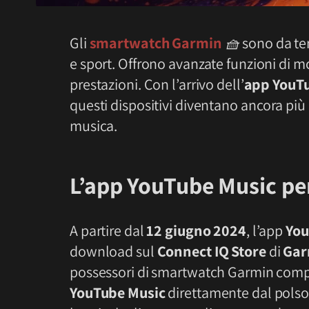
Gli
smartwatch Garmin
🧺
sono da tem
e sport. Offrono avanzate funzioni di mo
prestazioni. Con l’arrivo dell’
app YouT
questi dispositivi diventano ancora più 
musica.
L’app YouTube Music pe
A partire dal
12 giugno 2024
, l’app
You
download sul
Connect IQ Store
di
Gar
possessori di smartwatch Garmin compa
YouTube Music
direttamente dal polso. 