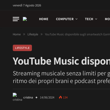
venerdì 7 Agosto 2026
HOME
COMPUTER
TECH
MO
Home
»
Lifestyle
»
YouTube Music disponibile sugli smartwatch Gar
LIFESTYLE
YouTube Music dispon
Streaming musicale senza limiti per g
ritmo dei propri brani e podcast prefe
cristina
14/06/2024
134