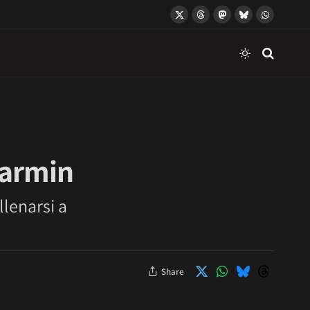
X
Threads
Mastodon
Bluesky
WhatsApp
(Twitter)
Garmin
llenarsi a
Share