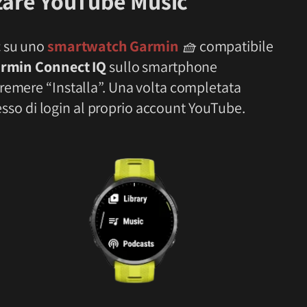
zzare YouTube Music
c
su uno
smartwatch Garmin
🧺
compatibile
rmin Connect IQ
sullo smartphone
remere “Installa”. Una volta completata
ocesso di login al proprio account YouTube.