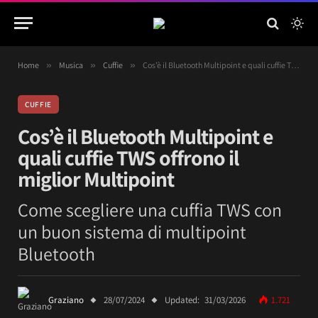
Home
»
Musica
»
Cuffie
»
Cos’è il Bluetooth Multipoint e quali cuffie TWS offrono il miglior Multipoint
CUFFIE
Cos’è il Bluetooth Multipoint e
quali cuffie TWS offrono il
miglior Multipoint
Come scegliere una cuffia TWS con
un buon sistema di multipoint
Bluetooth
Graziano
28/07/2024
Updated:
31/03/2026
1.721