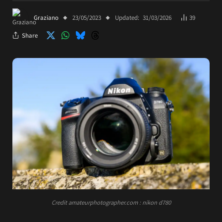
Graziano
23/05/2023
Updated:
31/03/2026
39
Share
Credit amateurphotographer.com : nikon d780