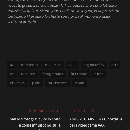
ricevute grazie a te che utilizzi i link su questo sito per effettuare
qualsiasi acquisto. Siamo grati per il tuo sostegno, lo apprezziamo
tantissimo !
I prezzi e le offerte sono presi al momento della
scrittura articolo.
4k
autofocus
BSI CMOS
d780
digital reflex
dslr
ev
featured
fotogramma
full frame
nikon
obiettivo
picks
touchscreen
zoom
PREVIOUS ARTICLE
NEXT ARTICLE
Sensori fotografici, cosa sono
ASUS ROG Ally: un PC portatile
e come influiscono sulla
per i videogame AAA