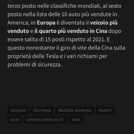
terzo posto nelle classifiche mondiali, al sesto
posto nella lista delle 10 auto più vendute in
America; in
Europa
è diventata il
veicolo più
venduto
e
il quarto più venduto in Cina
dopo
essere salita di 15 posti rispetto al 2021. E
questo nonostante il giro di vite della Cina sulla
proprietà delle Tesla e i vari richiami per
problemi di sicurezza.
Autopilot
Elon Musk
Modalità Sentinella
Model Y
picks
schermo tattile da 15"
Tesla