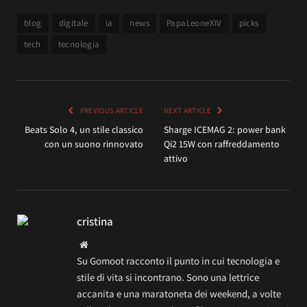
blog
digitale
ia
news
PapaLeoneXIV
picks
tech
tecnologia
PREVIOUS ARTICLE
NEXT ARTICLE
Beats Solo 4, un stile classico
Sharge ICEMAG 2: power bank
con un suono rinnovato
Qi2 15W con raffreddamento
attivo
cristina
Website
Su Gomoot racconto il punto in cui tecnologia e
stile di vita si incontrano. Sono una lettrice
accanita e una maratoneta dei weekend, a volte