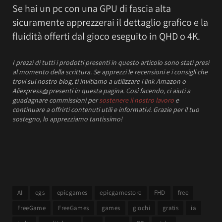
Se hai un pc con una GPU di fascia alta
sicuramente apprezzerai il dettaglio grafico e la
fluidità offerti dal gioco eseguito in QHD o 4K.
I prezzi
di tutti i prodotti presenti in questo articolo sono stati presi
al momento della scrittura.
Se apprezzi le recensioni e i consigli che
trovi sul nostro blog, ti invitiamo a utilizzare i link Amazon o
Aliexpress
🧺
presenti in questa pagina. Così facendo, ci aiuti a
guadagnare commissioni per
sostenere il nostro lavoro
e
continuare a offrirti contenuti utili e informativi.
Grazie per il tuo
sostegno, lo apprezziamo tantissimo!
AI
egs
epicgames
epicgamestore
FHD
free
FreeGame
FreeGames
games
giochi
gratis
ia