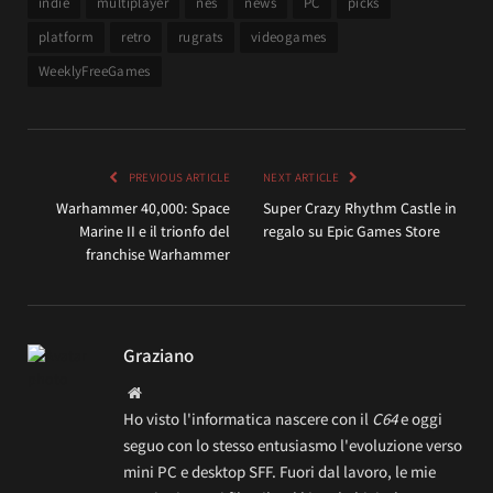
indie
multiplayer
nes
news
PC
picks
platform
retro
rugrats
videogames
WeeklyFreeGames
PREVIOUS ARTICLE
NEXT ARTICLE
Warhammer 40,000: Space
Super Crazy Rhythm Castle in
Marine II e il trionfo del
regalo su Epic Games Store
franchise Warhammer
Graziano
Website
Ho visto l'informatica nascere con il
C64
e oggi
seguo con lo stesso entusiasmo l'evoluzione verso
mini PC e desktop SFF. Fuori dal lavoro, le mie