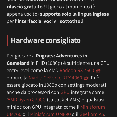
rilascio gratuito
! Il gioco al momento (è
appena uscito)
supporta solo la lingua inglese
per l’
interfaccia
,
voci
e i
sottotitoli
.
Hardware consigliato
Per giocare a
Rugrats: Adventures in
Gameland
in FHD (1080p) è sufficiente una GPU
entry level come la AMD
Radeon RX 7600
🧺
oppure la
Nvidia GeForce RTX 4060
🧺
. Può
essere giocato in 1080p con settings moderati
anche da processori con
GPU
integrata come l
’
AMD Ryzen 8700G
(su socket AM5) o qualsiasi
minipc con GPU integrata come il
Minisforum
UM760
o il
Minisforum UM890
o il
Geekom A5
.