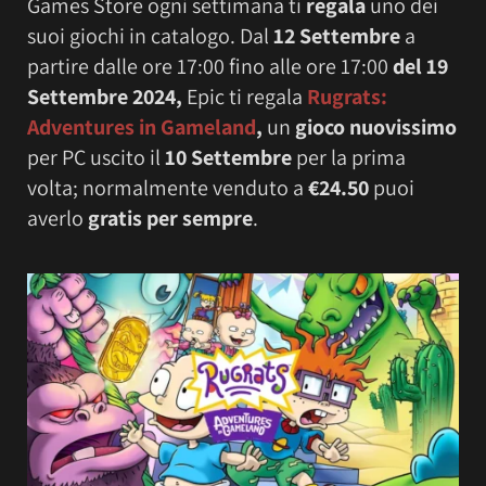
Games Store ogni settimana ti
regala
uno dei
suoi giochi in catalogo. Dal
12 Settembre
a
partire dalle ore 17:00 fino alle ore 17:00
del 19
Settembre 2024,
Epic ti regala
Rugrats:
Adventures in Gameland
,
un
gioco nuovissimo
per PC uscito il
10 Settembre
per la prima
volta; normalmente venduto a
€24.50
puoi
averlo
gratis per sempre
.