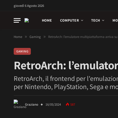
giovedì 6 Agosto 2026
HOME
COMPUTER
TECH
MO
Home
»
Gaming
»
RetroArch: l’emulatore multipiattaforma arriva su
GAMING
RetroArch: l’emulator
RetroArch, il frontend per l'emulazio
per Nintendo, PlayStation, Sega e molt
Graziano
16/05/2024
587