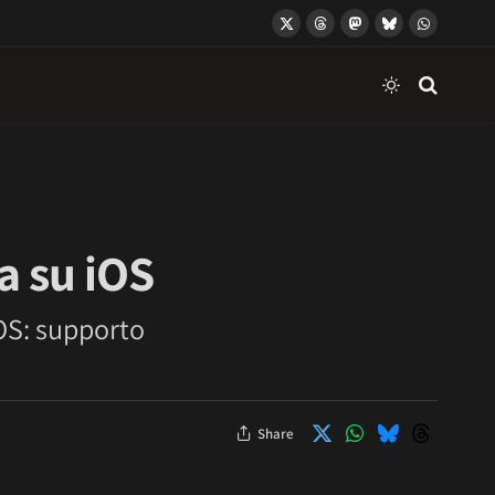
X
Threads
Mastodon
Bluesky
WhatsApp
(Twitter)
a su iOS
iOS: supporto
Share