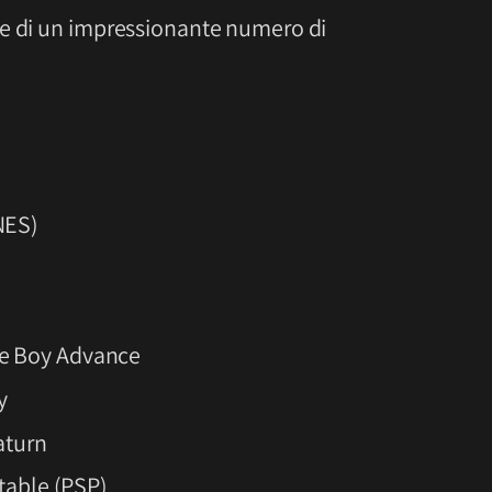
ne di un impressionante numero di
NES)
e Boy Advance
y
aturn
table (PSP)