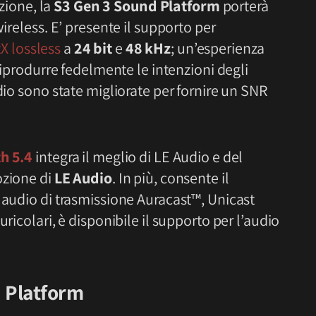
azione, la
S3 Gen 3 Sound Platform
porterà
ireless. E’ presente il supporto per
X lossless
a
24 bit
e
48 kHz
; un’esperienza
 riprodurre fedelmente le intenzioni degli
io sono state migliorate per fornire un SNR
h 5.4
integra il meglio di LE Audio e del
ozione di
LE Audio
. In più, consente il
 audio di trasmissione Auracast™, Unicast
ricolari, è disponibile il supporto per l’audio
 Platform