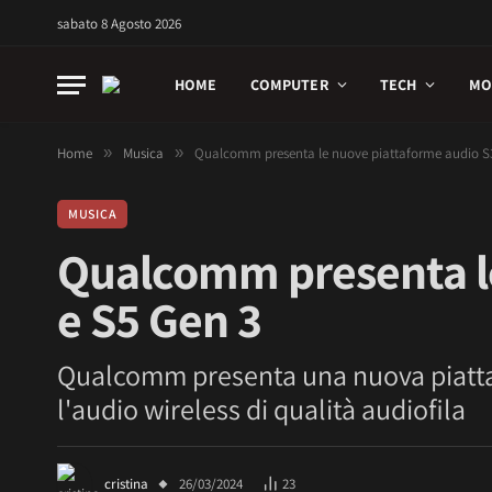
sabato 8 Agosto 2026
HOME
COMPUTER
TECH
MO
Home
»
Musica
»
Qualcomm presenta le nuove piattaforme audio S3
MUSICA
Qualcomm presenta le
e S5 Gen 3
Qualcomm presenta una nuova piattaf
l'audio wireless di qualità audiofila
cristina
26/03/2024
23