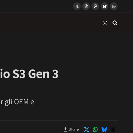
X
Threads
Mastodon
Bluesky
WhatsApp
(Twitter)
io S3 Gen 3
r gli OEM e
Share