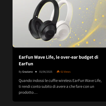
EarFun Wave Life, le over-ear budget di
EarFun
By
Graziano
01/06/2025
61
Views
Quando indossi le cuffie wireless EarFun Wave Life,
ti rendi conto subito di avere a che fare con un
prodotto…