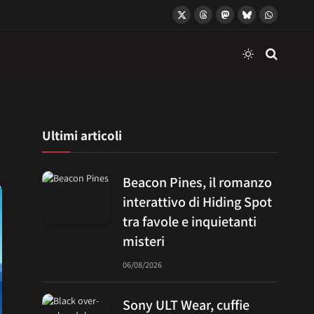
X
Threads
Mastodon
Bluesky
WhatsApp
(Twitter)
Ultimi articoli
Beacon Pines, il romanzo
interattivo di Hiding Spot
tra favole e inquietanti
misteri
06/08/2026
Sony ULT Wear, cuffie