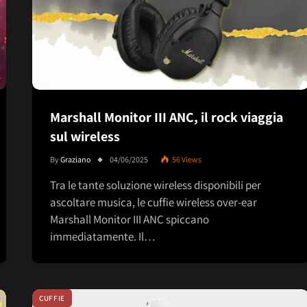
Marshall Monitor III ANC, il rock viaggia
sul wireless
By
Graziano
04/06/2025
56
Views
Tra le tante soluzione wireless disponibili per
ascoltare musica, le cuffie wireless over-ear
Marshall Monitor III ANC spiccano
immediatamente. Il…
CUFFIE