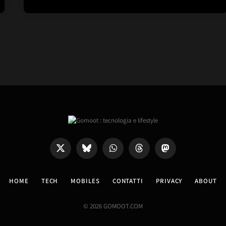
X
Bluesky
WhatsApp
Threads
Mastodon
(Twitter)
HOME
TECH
MOBILES
CONTATTI
PRIVACY
ABOUT
© 2026 GOMOOT.COM