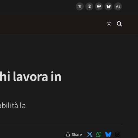
X
Threads
Mastodon
Bluesky
WhatsApp
(Twitter)
hi lavora in
ilità la
Share