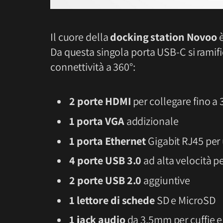
Il cuore della
docking station Novoo
è
Da questa singola porta USB-C si ramif
connettività a 360°:
2 porte HDMI
per collegare fino a 
1 porta VGA
addizionale
1 porta Ethernet
Gigabit RJ45 per
4 porte USB 3.0
ad alta velocità pe
2 porte USB 2.0
aggiuntive
1 lettore di schede
SD e MicroSD
1 jack audio
da 3.5mm per cuffie 