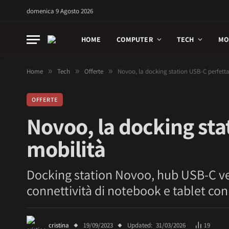
domenica 9 Agosto 2026
HOME
COMPUTER
TECH
MO
Home
»
Tech
»
Offerte
»
Novoo, la docking station USB-C perfetta 
OFFERTE
Novoo, la docking stat
mobilità
Docking station Novoo, hub USB-C ve
connettività di notebook e tablet con
cristina
19/09/2023
Updated:
31/03/2026
19