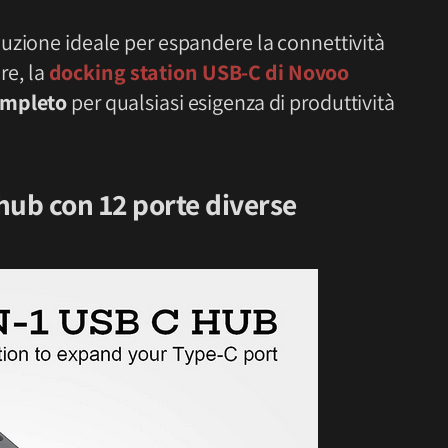
luzione ideale per espandere la connettività
are, la
docking station USB-C di Novoo
completo
per qualsiasi esigenza di produttività
hub con 12 porte diverse