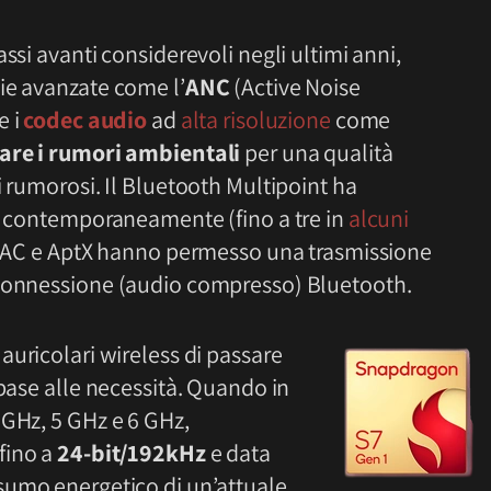
ssi avanti considerevoli negli ultimi anni,
ie avanzate come l’
ANC
(Active Noise
e i
codec audio
ad
alta risoluzione
come
lare i rumori ambientali
per una qualità
i rumorosi. Il Bluetooth Multipoint ha
vi contemporaneamente (fino a tre in
alcuni
 LDAC e AptX hanno permesso una trasmissione
 connessione (audio compresso) Bluetooth.
 auricolari wireless di passare
 base alle necessità. Quando in
 GHz, 5 GHz e 6 GHz,
fino a
24-bit/192kHz
e data
nsumo energetico di un’attuale