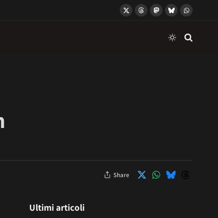
X
Threads
Mastodon
Bluesky
WhatsApp
(Twitter)
n
Share
Ultimi articoli