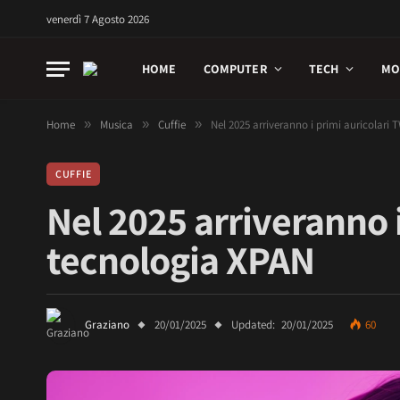
venerdì 7 Agosto 2026
HOME
COMPUTER
TECH
MO
Home
»
Musica
»
Cuffie
»
Nel 2025 arriveranno i primi auricolari
CUFFIE
Nel 2025 arriveranno 
tecnologia XPAN
Graziano
20/01/2025
Updated:
20/01/2025
60