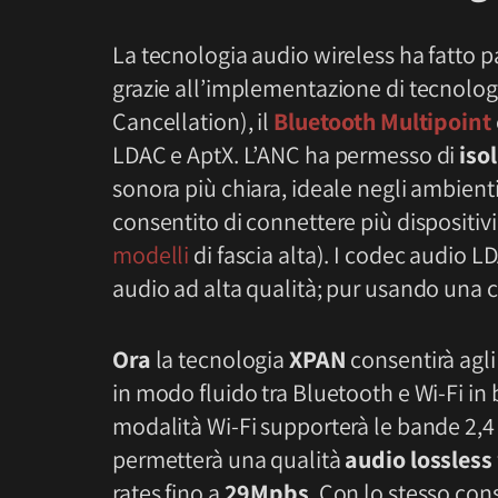
La tecnologia audio wireless ha fatto pa
grazie all’implementazione di tecnolog
Cancellation), il
Bluetooth Multipoint
LDAC e AptX. L’ANC ha permesso di
iso
sonora più chiara, ideale negli ambient
consentito di connettere più dispositi
modelli
di fascia alta). I codec audio
audio ad alta qualità; pur usando una
Ora
la tecnologia
XPAN
consentirà agli
in modo fluido tra Bluetooth e Wi-Fi in
modalità Wi-Fi supporterà le bande 2,4
permetterà una qualità
audio lossless
rates fino a
29Mpbs
. Con lo stesso co