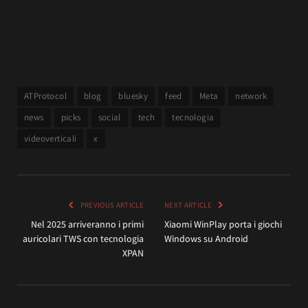
ATProtocol
blog
bluesky
feed
Meta
network
news
picks
social
tech
tecnologia
videoverticali
x
PREVIOUS ARTICLE
NEXT ARTICLE
Nel 2025 arriveranno i primi
Xiaomi WinPlay porta i giochi
auricolari TWS con tecnologia
Windows su Android
XPAN