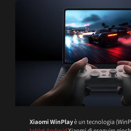
Xiaomi WinPlay
è un tecnologia (WinP
tablet Android
Xiaomi di eseguire gioch