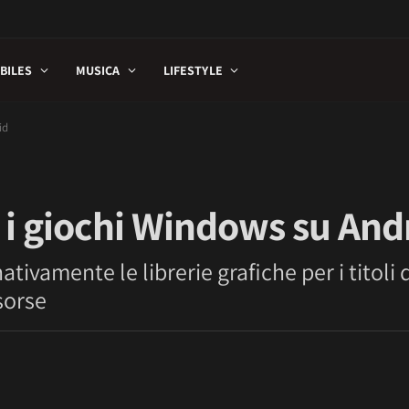
BILES
MUSICA
LIFESTYLE
id
 i giochi Windows su And
tivamente le librerie grafiche per i titoli d
isorse