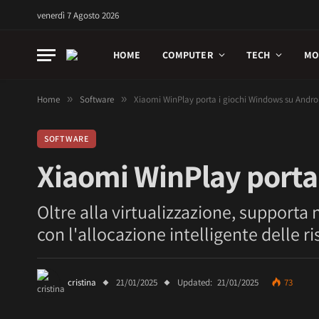
venerdì 7 Agosto 2026
HOME
COMPUTER
TECH
MO
Home
»
Software
»
Xiaomi WinPlay porta i giochi Windows su Andro
SOFTWARE
Xiaomi WinPlay porta
Oltre alla virtualizzazione, supporta na
con l'allocazione intelligente delle r
cristina
21/01/2025
Updated:
21/01/2025
73