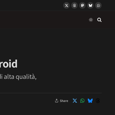
X
Threads
Mastodon
Bluesky
WhatsApp
(Twitter)
roid
i alta qualità,
Share