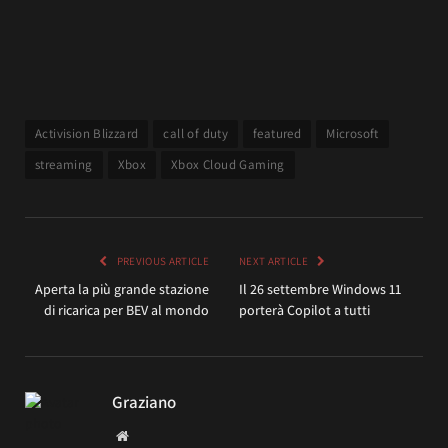
Activision Blizzard
call of duty
featured
Microsoft
streaming
Xbox
Xbox Cloud Gaming
PREVIOUS ARTICLE
NEXT ARTICLE
Aperta la più grande stazione
Il 26 settembre Windows 11
di ricarica per BEV al mondo
porterà Copilot a tutti
Graziano
Website