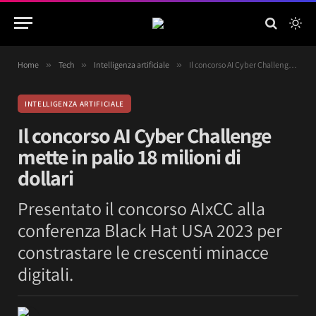
Home
»
Tech
»
Intelligenza artificiale
»
Il concorso AI Cyber Challenge mette in palio 18 milioni di dollari
INTELLIGENZA ARTIFICIALE
Il concorso AI Cyber Challenge
mette in palio 18 milioni di
dollari
Presentato il concorso AIxCC alla
conferenza Black Hat USA 2023 per
constrastare le crescenti minacce
digitali.