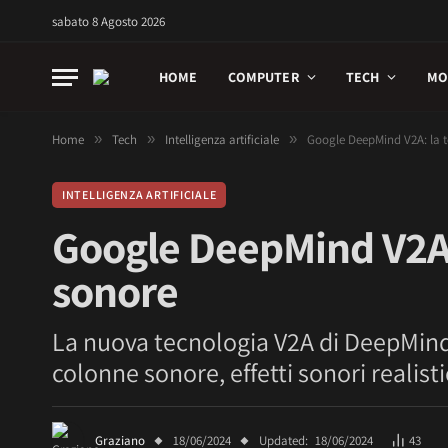
sabato 8 Agosto 2026
HOME
COMPUTER
TECH
MO
Home
»
Tech
»
Intelligenza artificiale
»
Google DeepMind V2A: la 
INTELLIGENZA ARTIFICIALE
Google DeepMind V2A:
sonore
La nuova tecnologia V2A di DeepMind
colonne sonore, effetti sonori realisti
Graziano
18/06/2024
Updated:
18/06/2024
43