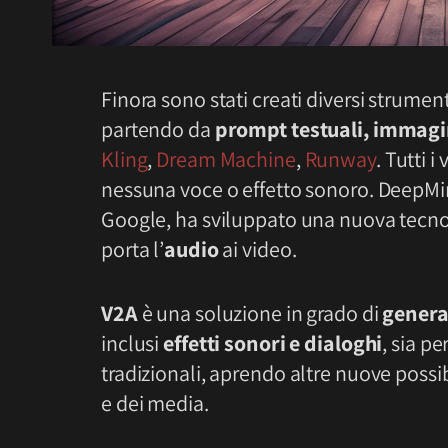
Finora sono stati creati diversi strume
partendo da
prompt testuali, immagin
Kling
,
Dream Machine
,
Runway
. Tutti 
nessuna voce o effetto sonoro. DeepMind, 
Google, ha sviluppato una nuova tecn
porta l’
audio
ai video.
V2A
è una soluzione in grado di
genera
inclusi
effetti sonori e dialoghi
, sia pe
tradizionali, aprendo altre nuove possib
e dei media.