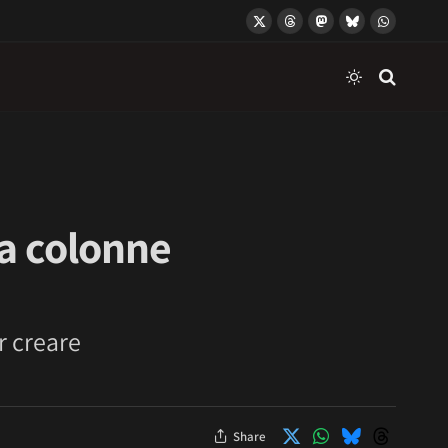
X
Threads
Mastodon
Bluesky
WhatsApp
(Twitter)
a colonne
r creare
Share