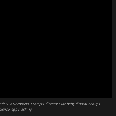
ando V2A Deepmind. Prompt utlizzato: Cute baby dinosaur chirps,
ience, egg cracking