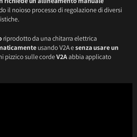
n richiede un allineamento manuale
do il noioso processo di regolazione di diversi
stiche.
o
riprodotto da una chitarra elettrica
maticamente
usando V2A e
senza usare un
i pizzico sulle corde
V2A
abbia applicato