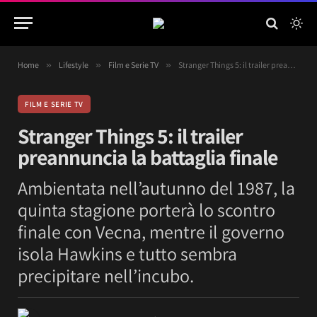
Home
»
Lifestyle
»
Film e Serie TV
»
Stranger Things 5: il trailer preannuncia la battaglia finale
FILM E SERIE TV
Stranger Things 5: il trailer
preannuncia la battaglia finale
Ambientata nell’autunno del 1987, la
quinta stagione porterà lo scontro
finale con Vecna, mentre il governo
isola Hawkins e tutto sembra
precipitare nell’incubo.