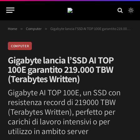
Home
»
Computer
»
Gigabyte lancia l’SSD AI TOP 100E garantito 219.000 TBW (Terabytes Written)
COMPUTER
Gigabyte lancia l’SSD AI TOP
100E garantito 219.000 TBW
(Terabytes Written)
Gigabyte AI TOP 100E, un SSD con
resistenza record di 219000 TBW
(Terabytes Written), perfetto per
carichi di lavoro intensivi o per
utilizzo in ambito server