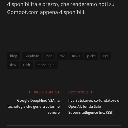
disponibilità e prezzo, che renderemo noti su
Gomoot.com appena disponibili.
blog
Gigabyte
hdd
m2
news
picks
ssd
tbw
tech
tecnologia
PREVIOUS ARTICLE
NEXT ARTICLE
Google DeepMind V2A: la
Ilya Sutskever, co-fondatore di
tecnologia che genera colonne
OpenAI, fonda Safe
sonore
Superintelligence Inc. (SSI)