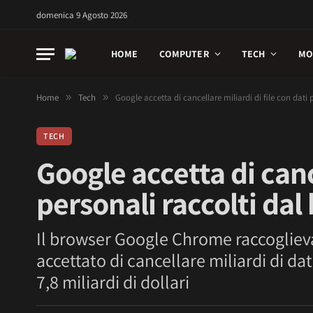
domenica 9 Agosto 2026
HOME
COMPUTER
TECH
MO
Home
»
Tech
»
Google accetta di cancellare miliardi di file con dati
TECH
Google accetta di cance
personali raccolti da
Il browser Google Chrome raccoglieva
accettato di cancellare miliardi di da
7,8 miliardi di dollari