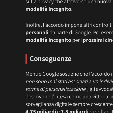
sulla privacy che attraverso una nuova 
modalità Incognito
.
Inoltre, l’accordo impone altri controlli
personali
da parte di Google. Per esempi
modalità Incognito
per i
prossimi ci
Conseguenze
Mentre Google sostiene che l’accordo r
non sono mai stati associati a un indivi
forma di personalizzazione
“, gli avvoc
descrivono l’intesa come una vittoria i
sorveglianza digitale sempre crescente.
4,75 miliardi
e
7,8 miliardi
di dollari