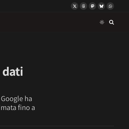
X
Threads
Mastodon
Bluesky
WhatsApp
(Twitter)
 dati
. Google ha
imata fino a