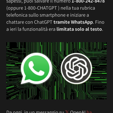
sapessi, puoi salvare il numero
1-800-242-8478
(oppure 1-800-CHATGPT ) nella tua rubrica
telefonica sullo smartphone e iniziare a
chattare con ChatGPT
tramite WhatsApp
. Fino
a ieri la funzionalità era
limitata solo al testo
.
Da oggi, in un messaggio su
𝕏
OpenAI
ha