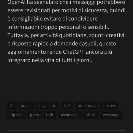
OpenAI ha segnalato che i messaggi potrebbero
essere revisionati per motivi di sicurezza, quindi
è consigliabile evitare di condividere
informazioni troppo personali o sensibili.
Tuttavia, per attività quotidiane, spunti creativi
e risposte rapide a domande casuali, questo
aggiornamento rende ChatGPT ancora più
integrato nella vita di tutti i giorni.
AI
audio
blog
ia
LLM
multimodale
news
OpenAI
picks
tech
tecnologia
video
whatsapp