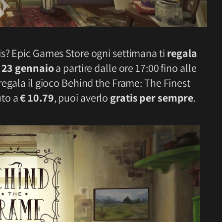
is? Epic Games Store ogni settimana ti
regala
i
23 gennaio
a partire dalle ore 17:00 fino alle
 regala il gioco Behind the Frame: The Finest
uto a
€ 10.79
, puoi averlo
gratis per sempre
.