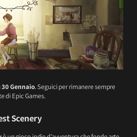
ì 30 Gennaio
. Seguici per rimanere sempre
te di Epic Games.
est Scenery
y
è un gioco indie d’avventura che fonde arte