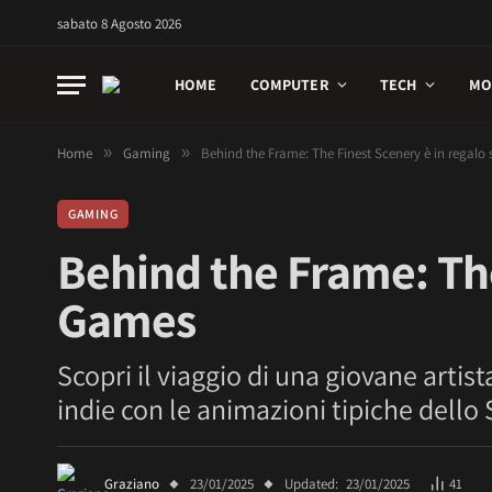
sabato 8 Agosto 2026
HOME
COMPUTER
TECH
MO
Home
»
Gaming
»
Behind the Frame: The Finest Scenery è in regalo
GAMING
Behind the Frame: The
Games
Scopri il viaggio di una giovane artis
indie con le animazioni tipiche dello 
Graziano
23/01/2025
Updated:
23/01/2025
41