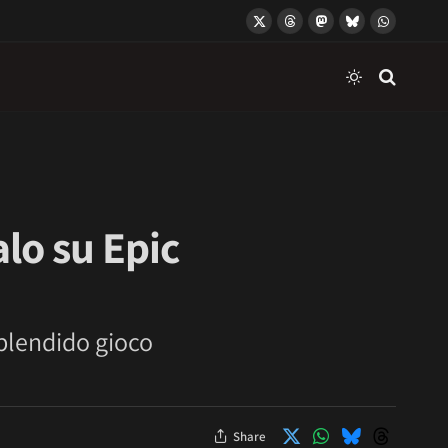
X
Threads
Mastodon
Bluesky
WhatsApp
(Twitter)
lo su Epic
splendido gioco
Share